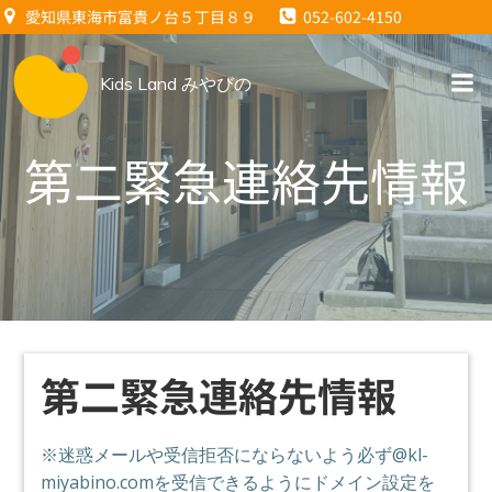
コ
愛知県東海市富貴ノ台５丁目８９
052-602-4150
ン
テ
Kids Land みやびの
ン
ツ
へ
第二緊急連絡先情報
ス
キ
ッ
プ
第二緊急連絡先情報
※迷惑メールや受信拒否にならないよう必ず@kl-
miyabino.comを受信できるようにドメイン設定を